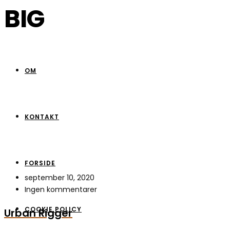
BIG
OM
KONTAKT
FORSIDE
september 10, 2020
Ingen kommentarer
COOKIE POLICY
Urban Rigger