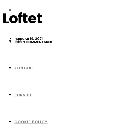
Loftet
FEBRUAR 19, 2021
OM
INGEN KOMMENTARER
KONTAKT
FORSIDE
COOKIE POLICY