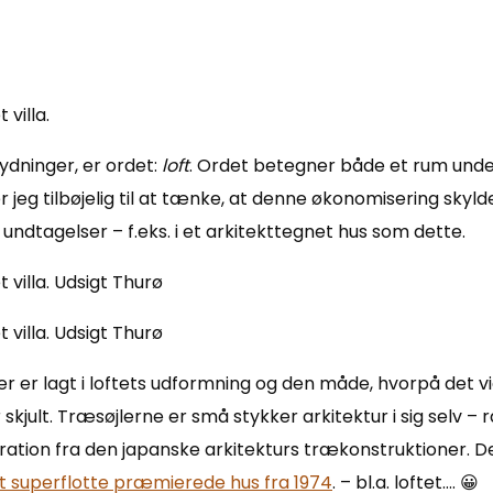
ydninger, er ordet:
loft
. Ordet betegner både et rum unde
 jeg tilbøjelig til at tænke, at denne økonomisering skyld
undtagelser – f.eks. i et arkitekttegnet hus som dette.
 der er lagt i loftets udformning og den måde, hvorpå det 
 skjult. Træsøjlerne er små stykker arkitektur i sig selv –
nspiration fra den japanske arkitekturs trækonstruktioner.
t superflotte præmierede hus fra 1974
. – bl.a. loftet…. 😀