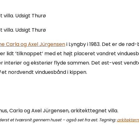
ne Carla og Axel Jürgensen
i Lyngby i 1983. Det er de rø
lidt ’tilknappet’ med et højt placeret vandret vinduesb
 interiør og eksteriør flyde sammen. Det øst-vest vend
l
et nordvendt vinduesbånd i kippen.
erst et tværsnit gennem huset – også set fra øst. Tegning:
arkitekter