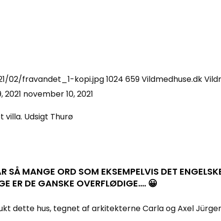
1/02/fravandet_1-kopi.jpg
1024
659
Vildmedhuse.dk
Vil
, 2021
november 10, 2021
R SÅ MANGE ORD SOM EKSEMPELVIS DET ENGELSKE. M
GE ER DE GANSKE OVERFLØDIGE…. 😀
ukt dette hus, tegnet af arkitekterne Carla og Axel Jürge