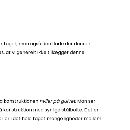
r taget, men også den flade der danner
es, at vi generelt ikke tillægger denne
via konstruktionen
hviler på gulvet
. Man ser
 rå konstruktion med synlige stålbolte. Det er
 Der er i det hele taget mange ligheder mellem