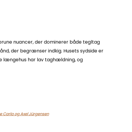
d-brune nuancer, der dominerer både tegltag
ånd, der begrænser indkig. Husets sydside er
te længehus har lav taghældning, og
ne Carla og Axel Jürgensen