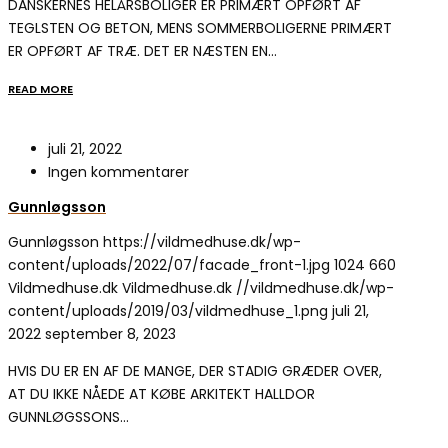
DANSKERNES HELÅRSBOLIGER ER PRIMÆRT OPFØRT AF
TEGLSTEN OG BETON, MENS SOMMERBOLIGERNE PRIMÆRT
ER OPFØRT AF TRÆ. DET ER NÆSTEN EN…
READ MORE
juli 21, 2022
Ingen kommentarer
Gunnløgsson
Gunnløgsson
https://vildmedhuse.dk/wp-
content/uploads/2022/07/facade_front-1.jpg
1024
660
Vildmedhuse.dk
Vildmedhuse.dk
//vildmedhuse.dk/wp-
content/uploads/2019/03/vildmedhuse_1.png
juli 21,
2022
september 8, 2023
HVIS DU ER EN AF DE MANGE, DER STADIG GRÆDER OVER,
AT DU IKKE NÅEDE AT KØBE ARKITEKT HALLDOR
GUNNLØGSSONS…