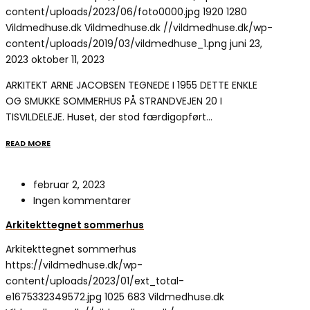
content/uploads/2023/06/foto0000.jpg
1920
1280
Vildmedhuse.dk
Vildmedhuse.dk
//vildmedhuse.dk/wp-
content/uploads/2019/03/vildmedhuse_1.png
juni 23,
2023
oktober 11, 2023
ARKITEKT ARNE JACOBSEN TEGNEDE I 1955 DETTE ENKLE
OG SMUKKE SOMMERHUS PÅ STRANDVEJEN 20 I
TISVILDELEJE. Huset, der stod færdigopført…
READ MORE
februar 2, 2023
Ingen kommentarer
Arkitekttegnet sommerhus
Arkitekttegnet sommerhus
https://vildmedhuse.dk/wp-
content/uploads/2023/01/ext_total-
e1675332349572.jpg
1025
683
Vildmedhuse.dk