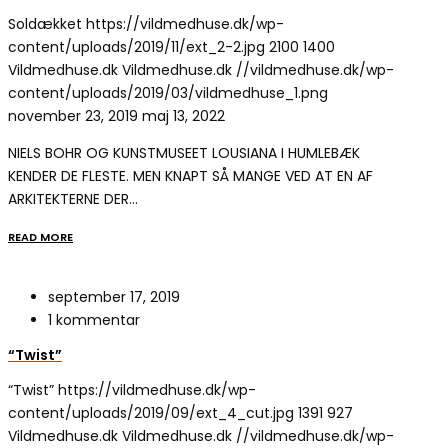
Soldækket
https://vildmedhuse.dk/wp-
content/uploads/2019/11/ext_2-2.jpg
2100
1400
Vildmedhuse.dk
Vildmedhuse.dk
//vildmedhuse.dk/wp-
content/uploads/2019/03/vildmedhuse_1.png
november 23, 2019
maj 13, 2022
NIELS BOHR OG KUNSTMUSEET LOUSIANA I HUMLEBÆK
KENDER DE FLESTE. MEN KNAPT SÅ MANGE VED AT EN AF
ARKITEKTERNE DER…
READ MORE
september 17, 2019
1 kommentar
“Twist”
“Twist”
https://vildmedhuse.dk/wp-
content/uploads/2019/09/ext_4_cut.jpg
1391
927
Vildmedhuse.dk
Vildmedhuse.dk
//vildmedhuse.dk/wp-