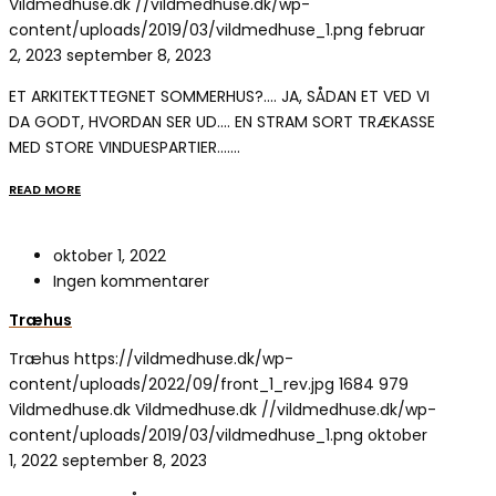
Vildmedhuse.dk
//vildmedhuse.dk/wp-
content/uploads/2019/03/vildmedhuse_1.png
februar
2, 2023
september 8, 2023
ET ARKITEKTTEGNET SOMMERHUS?…. JA, SÅDAN ET VED VI
DA GODT, HVORDAN SER UD…. EN STRAM SORT TRÆKASSE
MED STORE VINDUESPARTIER….…
READ MORE
oktober 1, 2022
Ingen kommentarer
Træhus
Træhus
https://vildmedhuse.dk/wp-
content/uploads/2022/09/front_1_rev.jpg
1684
979
Vildmedhuse.dk
Vildmedhuse.dk
//vildmedhuse.dk/wp-
content/uploads/2019/03/vildmedhuse_1.png
oktober
1, 2022
september 8, 2023