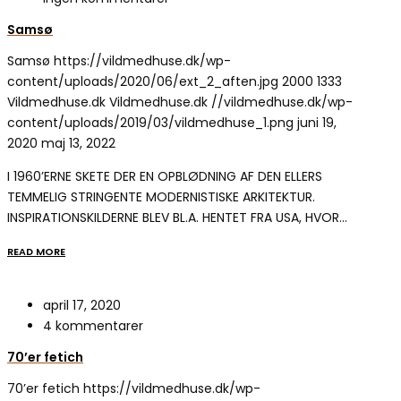
Samsø
Samsø
https://vildmedhuse.dk/wp-
content/uploads/2020/06/ext_2_aften.jpg
2000
1333
Vildmedhuse.dk
Vildmedhuse.dk
//vildmedhuse.dk/wp-
content/uploads/2019/03/vildmedhuse_1.png
juni 19,
2020
maj 13, 2022
I 1960’ERNE SKETE DER EN OPBLØDNING AF DEN ELLERS
TEMMELIG STRINGENTE MODERNISTISKE ARKITEKTUR.
INSPIRATIONSKILDERNE BLEV BL.A. HENTET FRA USA, HVOR…
READ MORE
april 17, 2020
4 kommentarer
70’er fetich
70’er fetich
https://vildmedhuse.dk/wp-