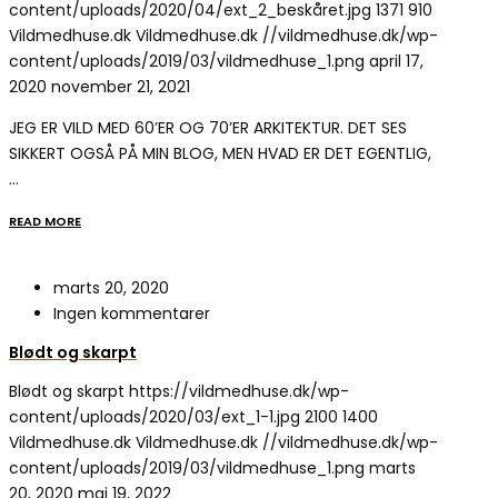
content/uploads/2020/04/ext_2_beskåret.jpg
1371
910
Vildmedhuse.dk
Vildmedhuse.dk
//vildmedhuse.dk/wp-
content/uploads/2019/03/vildmedhuse_1.png
april 17,
2020
november 21, 2021
JEG ER VILD MED 60’ER OG 70’ER ARKITEKTUR. DET SES
SIKKERT OGSÅ PÅ MIN BLOG, MEN HVAD ER DET EGENTLIG,
…
READ MORE
marts 20, 2020
Ingen kommentarer
Blødt og skarpt
Blødt og skarpt
https://vildmedhuse.dk/wp-
content/uploads/2020/03/ext_1-1.jpg
2100
1400
Vildmedhuse.dk
Vildmedhuse.dk
//vildmedhuse.dk/wp-
content/uploads/2019/03/vildmedhuse_1.png
marts
20, 2020
maj 19, 2022