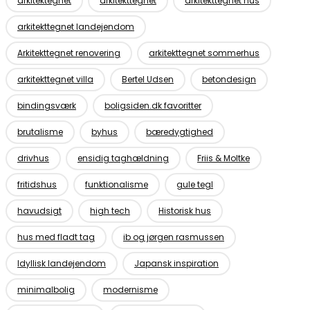
arkitektegnet
arkitekttegnet
arkitekttegnet hus
arkitekttegnet landejendom
Arkitekttegnet renovering
arkitekttegnet sommerhus
arkitekttegnet villa
Bertel Udsen
betondesign
bindingsværk
boligsiden.dk favoritter
brutalisme
byhus
bæredygtighed
drivhus
ensidig taghældning
Friis & Moltke
fritidshus
funktionalisme
gule tegl
havudsigt
high tech
Historisk hus
hus med fladt tag
ib og jørgen rasmussen
Idyllisk landejendom
Japansk inspiration
minimalbolig
modernisme