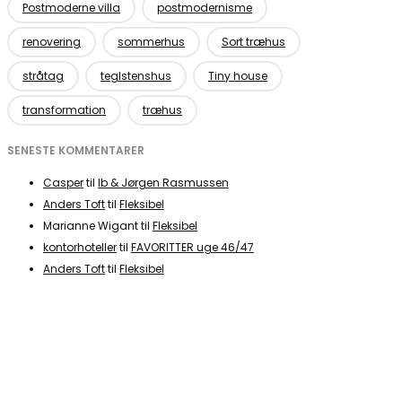
Postmoderne villa
postmodernisme
renovering
sommerhus
Sort træhus
stråtag
teglstenshus
Tiny house
transformation
træhus
SENESTE KOMMENTARER
Casper
til
Ib & Jørgen Rasmussen
Anders Toft
til
Fleksibel
Marianne Wigant
til
Fleksibel
kontorhoteller
til
FAVORITTER uge 46/47
Anders Toft
til
Fleksibel