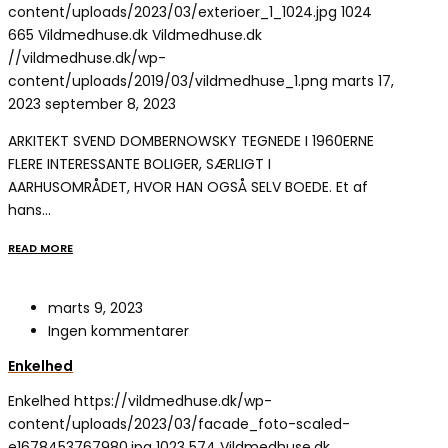
content/uploads/2023/03/exterioer_1_1024.jpg
1024
665
Vildmedhuse.dk
Vildmedhuse.dk
//vildmedhuse.dk/wp-
content/uploads/2019/03/vildmedhuse_1.png
marts 17,
2023
september 8, 2023
ARKITEKT SVEND DOMBERNOWSKY TEGNEDE I 1960ERNE
FLERE INTERESSANTE BOLIGER, SÆRLIGT I
AARHUSOMRÅDET, HVOR HAN OGSÅ SELV BOEDE. Et af
hans…
READ MORE
marts 9, 2023
Ingen kommentarer
Enkelhed
Enkelhed
https://vildmedhuse.dk/wp-
content/uploads/2023/03/facade_foto-scaled-
e1678453767980.jpg
1023
574
Vildmedhuse.dk