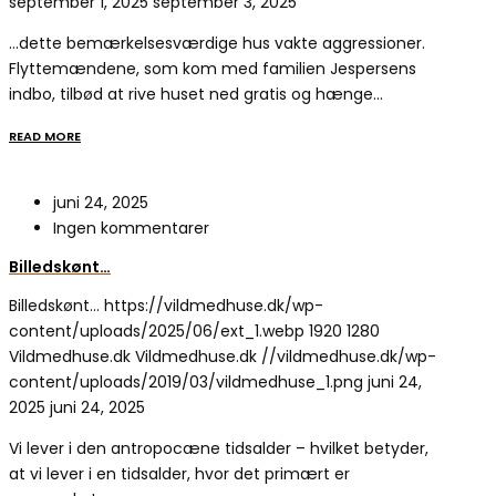
september 1, 2025
september 3, 2025
…dette bemærkelsesværdige hus vakte aggressioner.
Flyttemændene, som kom med familien Jespersens
indbo, tilbød at rive huset ned gratis og hænge…
READ MORE
juni 24, 2025
Ingen kommentarer
Billedskønt…
Billedskønt…
https://vildmedhuse.dk/wp-
content/uploads/2025/06/ext_1.webp
1920
1280
Vildmedhuse.dk
Vildmedhuse.dk
//vildmedhuse.dk/wp-
content/uploads/2019/03/vildmedhuse_1.png
juni 24,
2025
juni 24, 2025
Vi lever i den antropocæne tidsalder – hvilket betyder,
at vi lever i en tidsalder, hvor det primært er