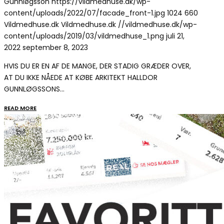
Gunnløgsson
https://vildmedhuse.dk/wp-
content/uploads/2022/07/facade_front-1.jpg
1024
660
Vildmedhuse.dk
Vildmedhuse.dk
//vildmedhuse.dk/wp-
content/uploads/2019/03/vildmedhuse_1.png
juli 21,
2022
september 8, 2023
HVIS DU ER EN AF DE MANGE, DER STADIG GRÆDER OVER,
AT DU IKKE NÅEDE AT KØBE ARKITEKT HALLDOR
GUNNLØGSSONS…
READ MORE