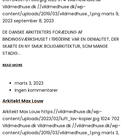
Vildmedhuse.dk
//vildmedhuse.dk/wp-
content/uploads/2019/03/vildmedhuse_1.png
marts 9,
2023
september 8, 2023
DE DANSKE ARKITEKTERS FORÆDLING AF
BINDINGSVÆRKSHUSET I 1960ERNE VAR EN GENIALITET, DER
SKABTE EN NY SMUK BOLIGARKITEKTUR, SOM MANGE
STADIG…
READ MORE
marts 3, 2023
Ingen kommentarer
Arkitekt Max Louw
Arkitekt Max Louw
https://vildmedhuse.dk/wp-
content/uploads/2023/02/luft_lav-kopier.jpg
1024
702
Vildmedhuse.dk
Vildmedhuse.dk
//vildmedhuse.dk/wp-
content/uploads/2019/03/vildmedhuse_1.png
marts 3,