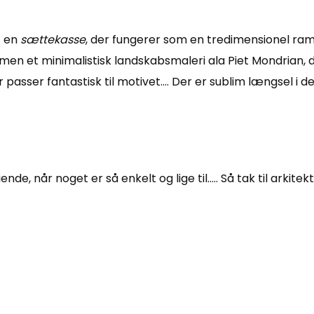
t en
sættekasse
, der fungerer som en tredimensionel ramme
n et minimalistisk landskabsmaleri ala Piet Mondrian, de
passer fantastisk til motivet…. Der er sublim længsel i de
e, når noget er så enkelt og lige til….. Så tak til arkite