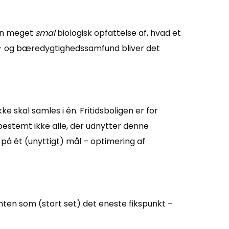
 en meget
smal
biologisk opfattelse af, hvad et
ils- og bæredygtighedssamfund bliver det
e skal samles i én. Fritidsboligen er for
bestemt ikke alle, der udnytter denne
 på ét (unyttigt) mål – optimering af
sonten som (stort set) det eneste fikspunkt –