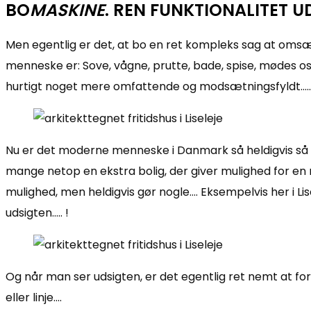
BO
MASKINE
. REN FUNKTIONALITET 
Men egentlig er det, at bo en ret kompleks sag at omsæt
menneske er: Sove, vågne, prutte, bade, spise, mødes o
hurtigt noget mere omfattende og modsætningsfyldt…..
Nu er det moderne menneske i Danmark så heldigvis så privi
mange netop en ekstra bolig, der giver mulighed for en 
mulighed, men heldigvis gør nogle…. Eksempelvis her i L
udsigten….. !
Og når man ser udsigten, er det egentlig ret nemt at fors
eller linje….