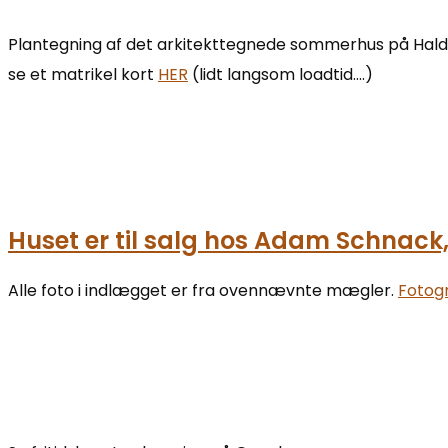
Plantegning af det arkitekttegnede sommerhus på Haldsve
se et matrikel kort
HER
(lidt langsom loadtid….)
Huset er til salg hos Adam Schnac
Alle foto i indlægget er fra ovennævnte mægler.
Fotogr