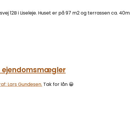
j 12B i Liseleje. Huset er på 97 m2 og terrassen ca. 40m2
k, ejendomsmægler
af: Lars Gundesen.
Tak for lån 😀