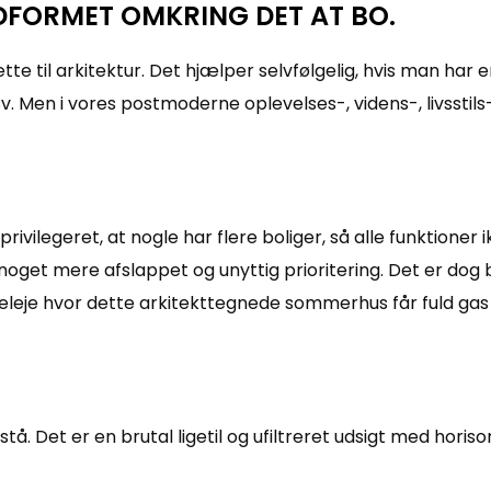
UDFORMET OMKRING DET AT BO.
te til arkitektur. Det hjælper selvfølgelig, hvis man har
sv. Men i vores postmoderne oplevelses-, videns-, livsst
legeret, at nogle har flere boliger, så alle funktioner ikk
noget mere afslappet og unyttig prioritering. Det er dog 
iseleje hvor dette arkitekttegnede sommerhus får fuld gas
tå. Det er en brutal ligetil og ufiltreret udsigt med hori