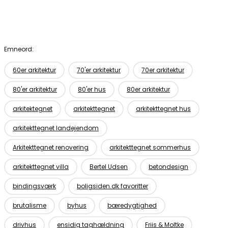
Emneord:
60er arkitektur
70'er arkitektur
70er arkitektur
80'er arkitektur
80'er hus
80er arkitektur
arkitektegnet
arkitekttegnet
arkitekttegnet hus
arkitekttegnet landejendom
Arkitekttegnet renovering
arkitekttegnet sommerhus
arkitekttegnet villa
Bertel Udsen
betondesign
bindingsværk
boligsiden.dk favoritter
brutalisme
byhus
bæredygtighed
drivhus
ensidig taghældning
Friis & Moltke