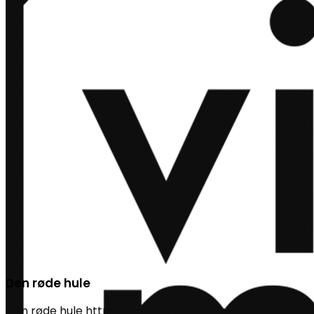
Den røde hule
Den røde hule
https://vildmedhuse.dk/wp-