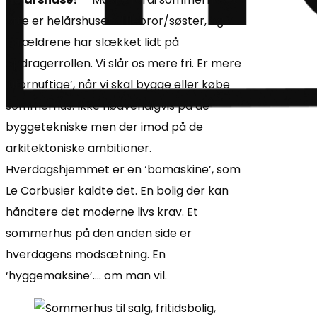
ofte er helårshusets lillebror/søster, og
forældrene har slækket lidt på
opdragerrollen. Vi slår os mere fri. Er mere
‘ufornuftige’, når vi skal bygge eller købe
sommerhus. Ikke nødvendigvis på de
byggetekniske men der imod på de
arkitektoniske ambitioner.
Hverdagshjemmet er en ‘bomaskine’, som
Le Corbusier kaldte det. En bolig der kan
håndtere det moderne livs krav. Et
sommerhus på den anden side er
hverdagens modsætning. En
‘hyggemaksine’…. om man vil.