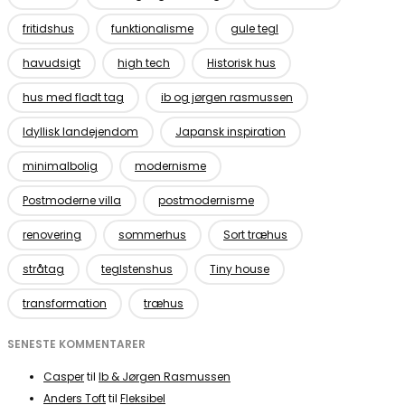
fritidshus
funktionalisme
gule tegl
havudsigt
high tech
Historisk hus
hus med fladt tag
ib og jørgen rasmussen
Idyllisk landejendom
Japansk inspiration
minimalbolig
modernisme
Postmoderne villa
postmodernisme
renovering
sommerhus
Sort træhus
stråtag
teglstenshus
Tiny house
transformation
træhus
SENESTE KOMMENTARER
Casper
til
Ib & Jørgen Rasmussen
Anders Toft
til
Fleksibel