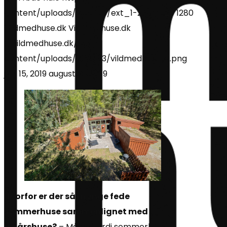
content/uploads/2019/06/ext_1-2.jpg
1920
1280
Vildmedhuse.dk
Vildmedhuse.dk
//vildmedhuse.dk/wp-
content/uploads/2019/03/vildmedhuse_1.png
juni 15, 2019
august 28, 2019
Hvorfor er der så mange fede
sommerhuse sammenlignet med
helårshuse?
– Måske fordi sommerhuset