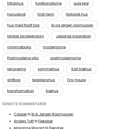
fritidshus
funktionalisme
gule tegl
havudsigt
high tech
Historisk hus
hus med fladt tag
ib og jørgen rasmussen
Idyllisk landejendom
Japansk inspiration
minimalbolig
modernisme
Postmoderne villa
postmodernisme
renovering
sommerhus
Sort træhus
stråtag
teglstenshus
Tiny house
transformation
træhus
SENESTE KOMMENTARER
Casper
til
Ib & Jørgen Rasmussen
Anders Toft
til
Fleksibel
Marianne Wigant
til
Fleksibel