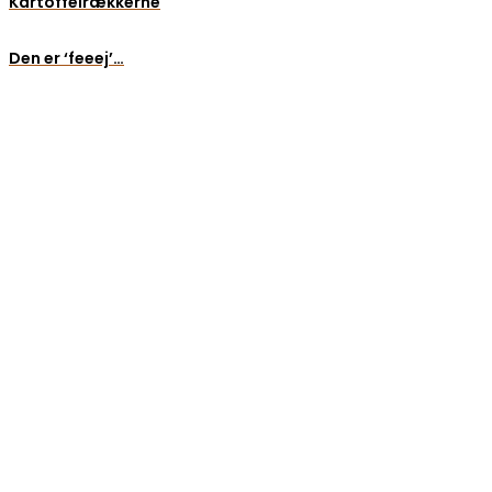
Kartoffelrækkerne
Den er ‘feeej’…