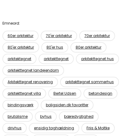
Emneord:
60er arkitektur
70'er arkitektur
70er arkitektur
80'er arkitektur
80'er hus
80er arkitektur
arkitektegnet
arkitekttegnet
arkitekttegnet hus
arkitekttegnet landejendom
Arkitekttegnet renovering
arkitekttegnet sommerhus
arkitekttegnet villa
Bertel Udsen
betondesign
bindingsværk
boligsiden.dk favoritter
brutalisme
byhus
bæredygtighed
drivhus
ensidig taghældning
Friis & Moltke