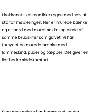
I køkkenet skal man ikke regne med selv at
stå for møbleringen. Her er murede bænke
og et bord med muret sokkel og plade af
samme brudskifer som gulvet. Vi har
forsynet de murede bænke med
lammeskind, puder og tæpper. Det giver en
lidt bedre siddekomfort….
Som man måske har bemærket, er der