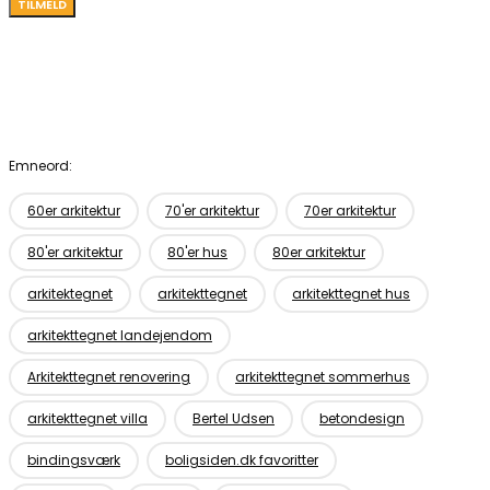
Emneord:
60er arkitektur
70'er arkitektur
70er arkitektur
80'er arkitektur
80'er hus
80er arkitektur
arkitektegnet
arkitekttegnet
arkitekttegnet hus
arkitekttegnet landejendom
Arkitekttegnet renovering
arkitekttegnet sommerhus
arkitekttegnet villa
Bertel Udsen
betondesign
bindingsværk
boligsiden.dk favoritter