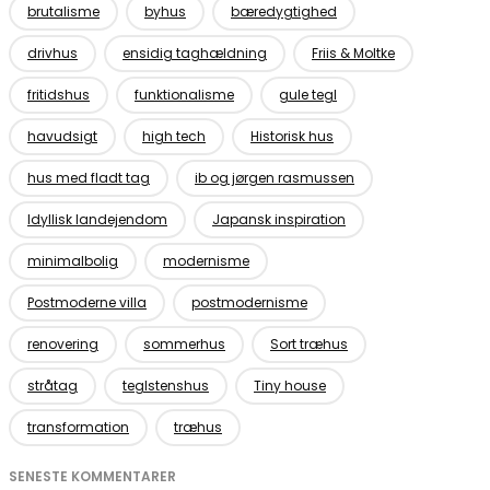
brutalisme
byhus
bæredygtighed
drivhus
ensidig taghældning
Friis & Moltke
fritidshus
funktionalisme
gule tegl
havudsigt
high tech
Historisk hus
hus med fladt tag
ib og jørgen rasmussen
Idyllisk landejendom
Japansk inspiration
minimalbolig
modernisme
Postmoderne villa
postmodernisme
renovering
sommerhus
Sort træhus
stråtag
teglstenshus
Tiny house
transformation
træhus
SENESTE KOMMENTARER