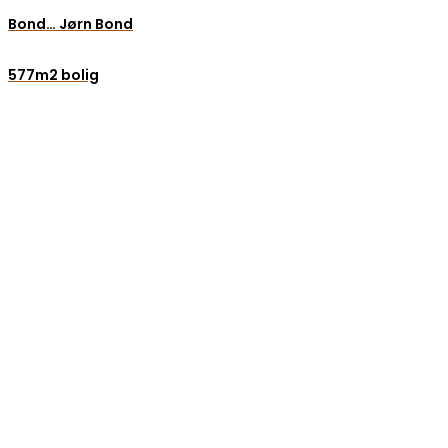
Bond… Jørn Bond
577m2 bolig