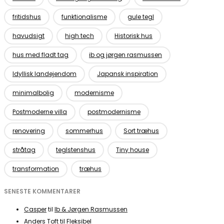
fritidshus
funktionalisme
gule tegl
havudsigt
high tech
Historisk hus
hus med fladt tag
ib og jørgen rasmussen
Idyllisk landejendom
Japansk inspiration
minimalbolig
modernisme
Postmoderne villa
postmodernisme
renovering
sommerhus
Sort træhus
stråtag
teglstenshus
Tiny house
transformation
træhus
SENESTE KOMMENTARER
Casper
til
Ib & Jørgen Rasmussen
Anders Toft
til
Fleksibel