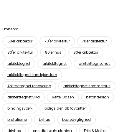
Emneord:
60er arkitektur
70'er arkitektur
70er arkitektur
80'er arkitektur
80'er hus
80er arkitektur
arkitektegnet
arkitekttegnet
arkitekttegnet hus
arkitekttegnet landejendom
Arkitekttegnet renovering
arkitekttegnet sommerhus
arkitekttegnet villa
Bertel Udsen
betondesign
bindingsværk
boligsiden.dk favoritter
brutalisme
byhus
bæredygtighed
drivhus
ensidig taghældning
Friis & Moltke