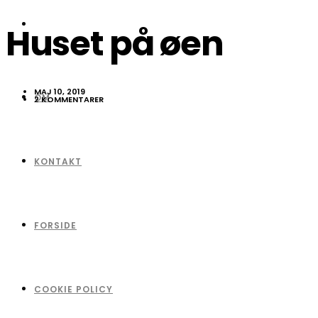
Huset på øen
MAJ 10, 2019
OM
2 KOMMENTARER
KONTAKT
FORSIDE
COOKIE POLICY