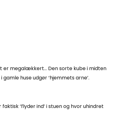
et er megalækkert… Den sorte kube i midten
 i gamle huse udgør ‘hjemmets arne’.
ktisk ‘flyder ind’ i stuen og hvor uhindret