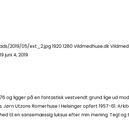
ads/2019/05/ext_2.jpg
1920
1280
Vildmedhuse.dk
Vildmed
19
juni 4, 2019
76 og ligger på en fantastisk vestvendt grund lige ud mod 
.a. Jørn Utzons Romerhuse i Helsingør opført 1957-61. Arki
lhed til en sansemæssig luksus efter min mening. Tegl o