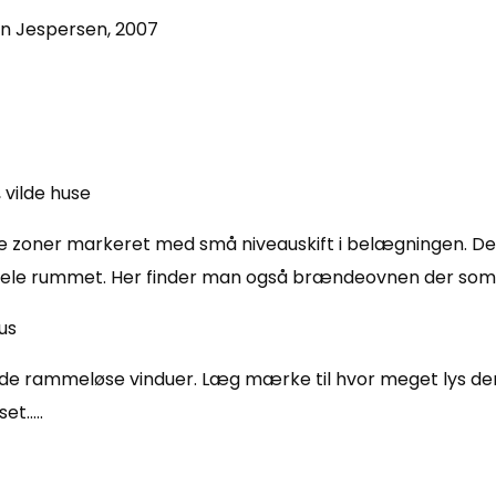
en Jespersen, 2007
ge zoner markeret med små niveauskift i belægningen. D
r hele rummet. Her finder man også brændeovnen der som
 de rammeløse vinduer. Læg mærke til hvor meget lys der fa
et…..