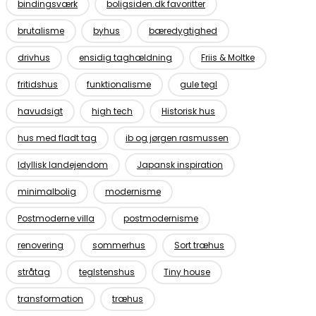
bindingsværk
boligsiden.dk favoritter
brutalisme
byhus
bæredygtighed
drivhus
ensidig taghældning
Friis & Moltke
fritidshus
funktionalisme
gule tegl
havudsigt
high tech
Historisk hus
hus med fladt tag
ib og jørgen rasmussen
Idyllisk landejendom
Japansk inspiration
minimalbolig
modernisme
Postmoderne villa
postmodernisme
renovering
sommerhus
Sort træhus
stråtag
teglstenshus
Tiny house
transformation
træhus