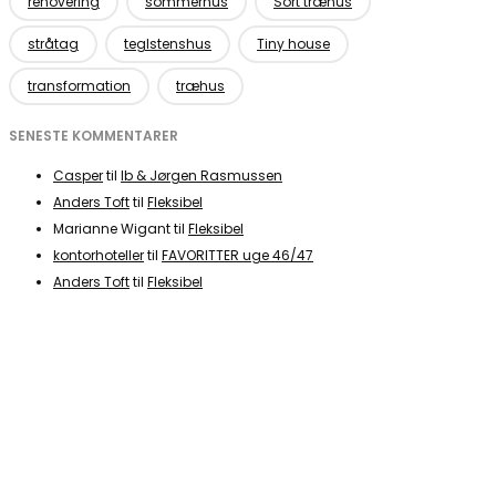
renovering
sommerhus
Sort træhus
stråtag
teglstenshus
Tiny house
transformation
træhus
SENESTE KOMMENTARER
Casper
til
Ib & Jørgen Rasmussen
Anders Toft
til
Fleksibel
Marianne Wigant
til
Fleksibel
kontorhoteller
til
FAVORITTER uge 46/47
Anders Toft
til
Fleksibel