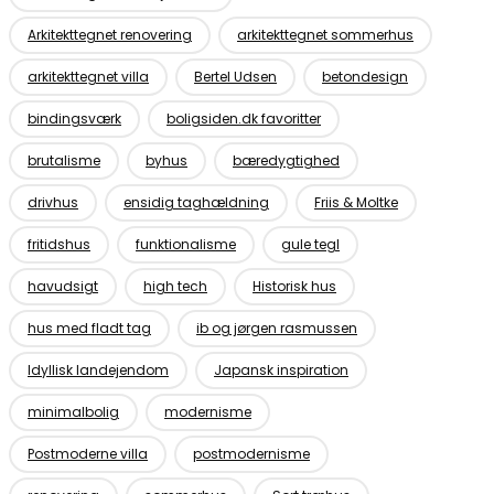
Arkitekttegnet renovering
arkitekttegnet sommerhus
arkitekttegnet villa
Bertel Udsen
betondesign
bindingsværk
boligsiden.dk favoritter
brutalisme
byhus
bæredygtighed
drivhus
ensidig taghældning
Friis & Moltke
fritidshus
funktionalisme
gule tegl
havudsigt
high tech
Historisk hus
hus med fladt tag
ib og jørgen rasmussen
Idyllisk landejendom
Japansk inspiration
minimalbolig
modernisme
Postmoderne villa
postmodernisme