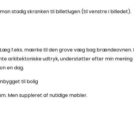
n stadig skranken til billetlugen (til venstre i billedet).
rug. Læg f.eks. mærke til den grove væg bag brændeovnen
stente arkitektoniske udtryk, understøtter efter min menin
ion en dag.
um. Men suppleret af nutidige møbler.