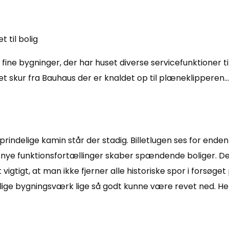
e bygninger, der har huset diverse servicefunktioner til
et skur fra Bauhaus der er knaldet op til plæneklipperen
rindelige kamin står der stadig. Billetlugen ses for enden 
 nye funktionsfortællinger skaber spændende boliger. Det 
 vigtigt, at man ikke fjerner alle historiske spor i forsø
lige bygningsværk lige så godt kunne være revet ned. Held