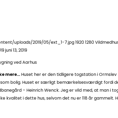
ntent/uploads/2019/05/ext_1-7.jpg
1920
1280
Vildmedhu
019
juni 13, 2019
kke mere…
Huset her er den tidligere togstation i Ormslev 
som bolig. Huset er særligt bemærkelsesværdigt fordi det
negård – Heinrich Wenck. Jeg er vild med, at man i togs
alitet i dette hus, selvom det nu er 118 år gammelt. He