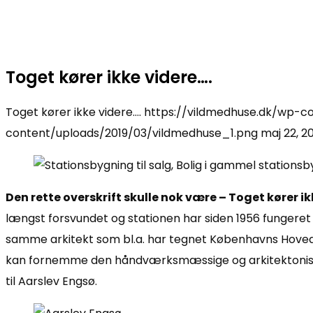
Toget kører ikke videre….
Toget kører ikke videre….
https://vildmedhuse.dk/wp-co
content/uploads/2019/03/vildmedhuse_1.png
maj 22, 2
Den rette overskrift skulle nok være – Toget kører i
længst forsvundet og stationen har siden 1956 fungeret 
samme arkitekt som bl.a. har tegnet Københavns Hovedba
kan fornemme den håndværksmæssige og arkitektoniske kv
til Aarslev Engsø.