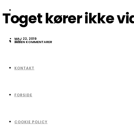
Toget kører ikke vi
MAJ 22, 2019
OM
INGEN KOMMENTARER
KONTAKT
FORSIDE
COOKIE POLICY