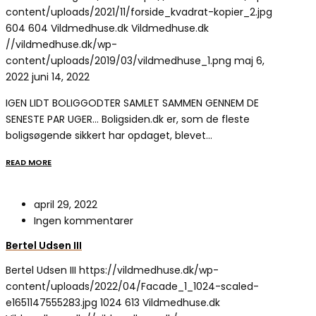
content/uploads/2021/11/forside_kvadrat-kopier_2.jpg
604
604
Vildmedhuse.dk
Vildmedhuse.dk
//vildmedhuse.dk/wp-
content/uploads/2019/03/vildmedhuse_1.png
maj 6,
2022
juni 14, 2022
IGEN LIDT BOLIGGODTER SAMLET SAMMEN GENNEM DE
SENESTE PAR UGER… Boligsiden.dk er, som de fleste
boligsøgende sikkert har opdaget, blevet…
READ MORE
april 29, 2022
Ingen kommentarer
Bertel Udsen III
Bertel Udsen III
https://vildmedhuse.dk/wp-
content/uploads/2022/04/Facade_1_1024-scaled-
e1651147555283.jpg
1024
613
Vildmedhuse.dk