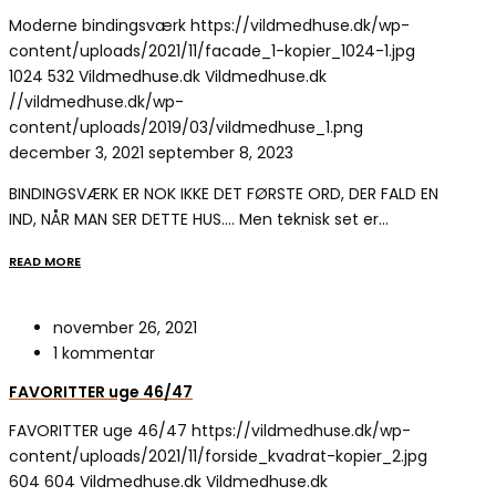
Moderne bindingsværk
https://vildmedhuse.dk/wp-
content/uploads/2021/11/facade_1-kopier_1024-1.jpg
1024
532
Vildmedhuse.dk
Vildmedhuse.dk
//vildmedhuse.dk/wp-
content/uploads/2019/03/vildmedhuse_1.png
december 3, 2021
september 8, 2023
BINDINGSVÆRK ER NOK IKKE DET FØRSTE ORD, DER FALD EN
IND, NÅR MAN SER DETTE HUS…. Men teknisk set er…
READ MORE
november 26, 2021
1 kommentar
FAVORITTER uge 46/47
FAVORITTER uge 46/47
https://vildmedhuse.dk/wp-
content/uploads/2021/11/forside_kvadrat-kopier_2.jpg
604
604
Vildmedhuse.dk
Vildmedhuse.dk