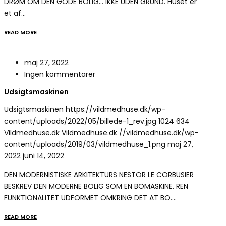
DRØM OM DEN GODE BOLIG… IKKE UDEN GRUND. Huset er
et af…
READ MORE
maj 27, 2022
Ingen kommentarer
Udsigtsmaskinen
Udsigtsmaskinen
https://vildmedhuse.dk/wp-
content/uploads/2022/05/billede-1_rev.jpg
1024
634
Vildmedhuse.dk
Vildmedhuse.dk
//vildmedhuse.dk/wp-
content/uploads/2019/03/vildmedhuse_1.png
maj 27,
2022
juni 14, 2022
DEN MODERNISTISKE ARKITEKTURS NESTOR LE CORBUSIER
BESKREV DEN MODERNE BOLIG SOM EN BOMASKINE. REN
FUNKTIONALITET UDFORMET OMKRING DET AT BO.…
READ MORE