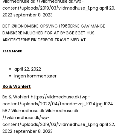
Vildmedhuse.dk
//vildmedhuse.dk/wp-
content/uploads/2019/03/vildmedhuse_1.png
april 29,
2022
september 8, 2023
DET ØKONOMISKE OPSVING I 1960ERNE GAV MANGE
DANSKERE MULIGHED FOR AT BYGGE EGET HUS.
ARKITEKTERNE FIK DERFOR TRAVLT MED AT…
READ MORE
april 22, 2022
Ingen kommentarer
Bo & Wohlert
Bo & Wohlert
https://vildmedhuse.dk/wp-
content/uploads/2022/04/facade-vej_1024.jpg
1024
587
Vildmedhuse.dk
Vildmedhuse.dk
//vildmedhuse.dk/wp-
content/uploads/2019/03/vildmedhuse_1.png
april 22,
2022
september 8, 2023