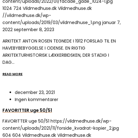
content/uploads/2022/01/facade_gade_1024-1.jpg
1024
724
Vildmedhuse.dk
Vildmedhuse.dk
//vildmedhuse.dk/wp-
content/uploads/2019/03/vildmedhuse_1.png
januar 7,
2022
september 8, 2023
ARKITEKT ANTON ROSEN TEGNEDE I 1912 FORSLAG TIL EN
HAVEBYBEBYGGELSE I ODENSE. EN RIGTIG
ARKITEKTURHISTORISK LÆKKERBIDSKEN, DER STADIG I
DAG…
READ MORE
december 23, 2021
Ingen kommentarer
FAVORITTER uge 50/51
FAVORITTER uge 50/51
https://vildmedhuse.dk/wp-
content/uploads/2021/11/forside_kvadrat-kopier_2.jpg
604
604
Vildmedhuse.dk
Vildmedhuse.dk