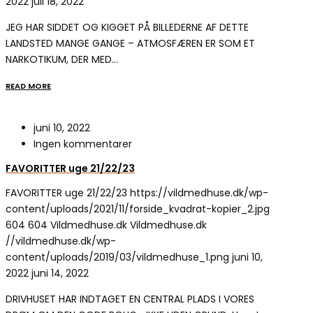
2022
juli 18, 2022
JEG HAR SIDDET OG KIGGET PÅ BILLEDERNE AF DETTE
LANDSTED MANGE GANGE – ATMOSFÆREN ER SOM ET
NARKOTIKUM, DER MED…
READ MORE
juni 10, 2022
Ingen kommentarer
FAVORITTER uge 21/22/23
FAVORITTER uge 21/22/23
https://vildmedhuse.dk/wp-
content/uploads/2021/11/forside_kvadrat-kopier_2.jpg
604
604
Vildmedhuse.dk
Vildmedhuse.dk
//vildmedhuse.dk/wp-
content/uploads/2019/03/vildmedhuse_1.png
juni 10,
2022
juni 14, 2022
DRIVHUSET HAR INDTAGET EN CENTRAL PLADS I VORES