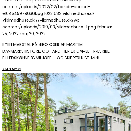
SKIPPERHUS
https://vildmedhuse.dk/wp-
content/uploads/2022/02/forside-scaled-
e1645459796361.jpg
1023
682
Vildmedhuse.dk
Vildmedhuse.dk
//vildmedhuse.dk/wp-
content/uploads/2019/03/vildmedhuse_1.png
februar
25, 2022
maj 20, 2022
BYEN MARSTAL PÅ ÆRØ OSER AF MARITIM
DANMARKSHISTORIE OG -ÅND. HER ER GAMLE TRÆSKIBE,
BILLEDSKØNNE BYMILJØER – OG SKIPPERHUSE. Midt…
READ MORE