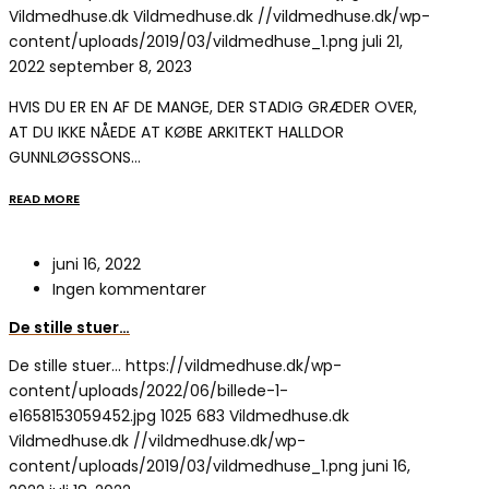
Vildmedhuse.dk
Vildmedhuse.dk
//vildmedhuse.dk/wp-
content/uploads/2019/03/vildmedhuse_1.png
juli 21,
2022
september 8, 2023
HVIS DU ER EN AF DE MANGE, DER STADIG GRÆDER OVER,
AT DU IKKE NÅEDE AT KØBE ARKITEKT HALLDOR
GUNNLØGSSONS…
READ MORE
juni 16, 2022
Ingen kommentarer
De stille stuer…
De stille stuer…
https://vildmedhuse.dk/wp-
content/uploads/2022/06/billede-1-
e1658153059452.jpg
1025
683
Vildmedhuse.dk
Vildmedhuse.dk
//vildmedhuse.dk/wp-
content/uploads/2019/03/vildmedhuse_1.png
juni 16,