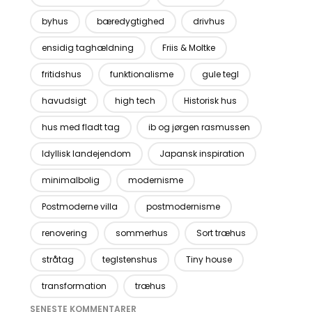
byhus
bæredygtighed
drivhus
ensidig taghældning
Friis & Moltke
fritidshus
funktionalisme
gule tegl
havudsigt
high tech
Historisk hus
hus med fladt tag
ib og jørgen rasmussen
Idyllisk landejendom
Japansk inspiration
minimalbolig
modernisme
Postmoderne villa
postmodernisme
renovering
sommerhus
Sort træhus
stråtag
teglstenshus
Tiny house
transformation
træhus
SENESTE KOMMENTARER