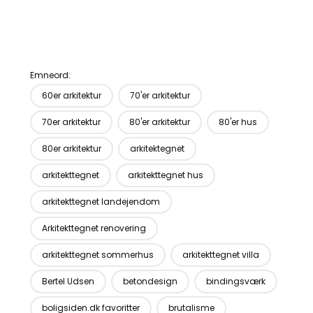
Emneord:
60er arkitektur
70'er arkitektur
70er arkitektur
80'er arkitektur
80'er hus
80er arkitektur
arkitektegnet
arkitekttegnet
arkitekttegnet hus
arkitekttegnet landejendom
Arkitekttegnet renovering
arkitekttegnet sommerhus
arkitekttegnet villa
Bertel Udsen
betondesign
bindingsværk
boligsiden.dk favoritter
brutalisme