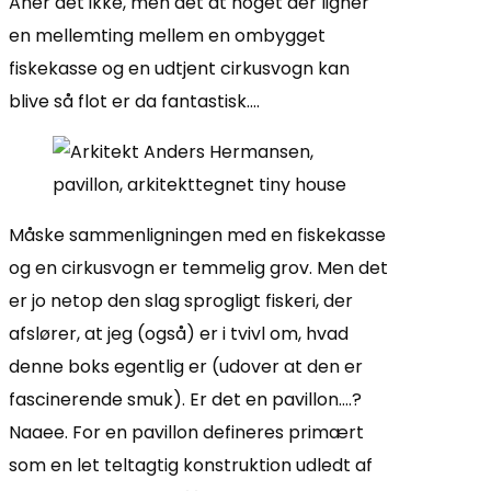
Aner det ikke, men det at noget der ligner
en mellemting mellem en ombygget
fiskekasse og en udtjent cirkusvogn kan
blive så flot er da fantastisk….
Måske sammenligningen med en fiskekasse
og en cirkusvogn er temmelig grov. Men det
er jo netop den slag sprogligt fiskeri, der
afslører, at jeg (også) er i tvivl om, hvad
denne boks egentlig er (udover at den er
fascinerende smuk). Er det en pavillon….?
Naaee. For en pavillon defineres primært
som en let teltagtig konstruktion udledt af