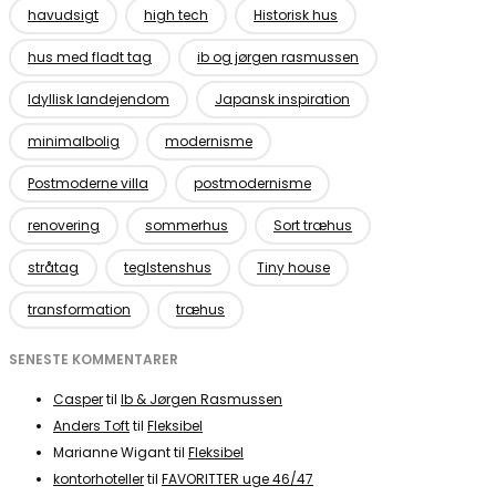
havudsigt
high tech
Historisk hus
hus med fladt tag
ib og jørgen rasmussen
Idyllisk landejendom
Japansk inspiration
minimalbolig
modernisme
Postmoderne villa
postmodernisme
renovering
sommerhus
Sort træhus
stråtag
teglstenshus
Tiny house
transformation
træhus
SENESTE KOMMENTARER
Casper
til
Ib & Jørgen Rasmussen
Anders Toft
til
Fleksibel
Marianne Wigant
til
Fleksibel
kontorhoteller
til
FAVORITTER uge 46/47