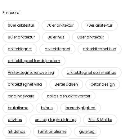
Emneord:
60er arkitektur
70'er arkitektur
70er arkitektur
80'er arkitektur
80'er hus
80er arkitektur
arkitektegnet
arkitekttegnet
arkitekttegnet hus
arkitekttegnet landejendom
Arkitekttegnet renovering
arkitekttegnet sommerhus
arkitekttegnet villa
Bertel Udsen
betondesign
bindingsværk
boligsiden.dk favoritter
brutalisme
byhus
bæredygtighed
drivhus
ensidig taghældning
Friis & Moltke
fritidshus
funktionalisme
gule tegl