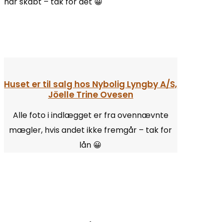
har skabt – tak for det 😀
Huset er til salg hos Nybolig Lyngby A/S,
Jöelle Trine Ovesen
Alle foto i indlægget er fra ovennævnte
mægler, hvis andet ikke fremgår – tak for
lån 😀