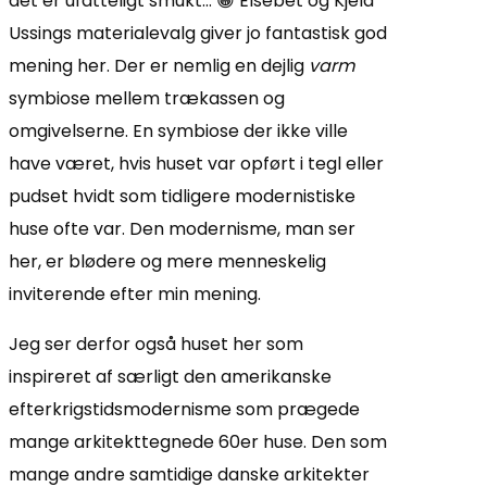
det er ufatteligt smukt… 😀 Elsebet og Kjeld
Ussings materialevalg giver jo fantastisk god
mening her. Der er nemlig en dejlig
varm
symbiose mellem trækassen og
omgivelserne. En symbiose der ikke ville
have været, hvis huset var opført i tegl eller
pudset hvidt som tidligere modernistiske
huse ofte var. Den modernisme, man ser
her, er blødere og mere menneskelig
inviterende efter min mening.
Jeg ser derfor også huset her som
inspireret af særligt den amerikanske
efterkrigstidsmodernisme som prægede
mange arkitekttegnede 60er huse. Den som
mange andre samtidige danske arkitekter